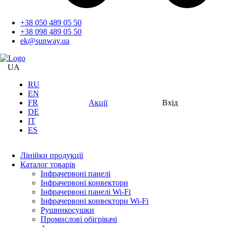
+38 050 489 05 50
+38 098 489 05 50
ek@sunway.ua
UA
RU
EN
FR
Акції
Вхід
DE
IT
ES
Лінійки продукції
Каталог товарів
Інфрачервоні панелі
Інфрачервоні конвектори
Інфрачервоні панелі Wi-Fi
Інфрачервоні конвектори Wi-Fi
Рушникосушки
Промислові обігрівачі