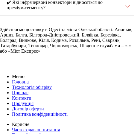
✔️ Які інфрачервоні конвектори відносяться до
преміум-сегменту?
Здійснюємо доставку в Одесі та міста Одеської області: Ананьїв,
Арциз, Балта, Білгород-Дністровський, Біляївка, Березівка,
Болград, Вилкове, Кілія, Кодима, Роздільна, Рені, Саврань,
Татарбунари, Теплодар, Чорноморськ, Південне службами – « »
або «Міст Експрес».
Меню
Головна
Технологія обігріву
Про нас
Контакти
Продукція
Договір оферти
Політика конфіденційності
Корисне
Часто задавані питання