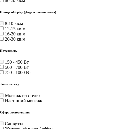
до 20 кв.м
Площа обігріву (Додаткове опалення)
8-10 кв.м
12-15 кв.м
16-20 кв.м
20-30 кв.м
Потужність
150 - 450 Вт
500 - 700 Вт
750 - 1000 Вт
Тип монтажу
Монтаж на стелю
Настінний монтаж
Сфера застосування
Санвузол
Житлові кімнати / офіси