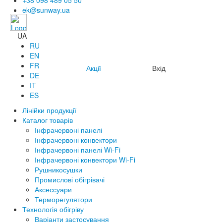
+38 098 489 05 50
ek@sunway.ua
UA
RU
EN
FR
Акції
Вхід
DE
IT
ES
Лінійки продукції
Каталог товарів
Інфрачервоні панелі
Інфрачервоні конвектори
Інфрачервоні панелі Wi-Fi
Інфрачервоні конвектори Wi-Fi
Рушникосушки
Промислові обігрівачі
Аксессуари
Терморегулятори
Технологія обігріву
Варіанти застосування