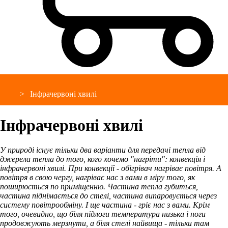
Інфрачервоні хвилі
Інфрачервоні хвилі
У природі існує тільки два варіанти для передачі тепла від
джерела тепла до того, кого хочемо "нагріти": конвекція і
інфрачервоні хвилі. При конвекції - обігрівач нагріває повітря. А
повітря в свою чергу, нагріває нас з вами в міру того, як
поширюється по приміщенню. Частина тепла губиться,
частина піднімається до стелі, частина випаровується через
систему повітрообміну. І ще частина - гріє нас з вами. Крім
того, очевидно, що біля підлоги температура низька і ноги
продовжують мерзнути, а біля стелі найвища - тільки там