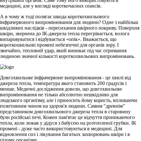
внутрішніх органів. Саме тому його використовують в
медицині, але у вигляді короткочасних сеансів.
А в чому ж тоді полягає шкода короткохвильового
інфрачервоного випромінювання для людини? Одне з найбільш
шкідливих наслідків - пересихання шкірного покриву. Поверхня
шкіри, звернена до ІК-джерела тепла перегрівається, волога
випаровуватися і відбувається «опік». Вважається, що
короткохвильові промені небезпечні для органів зору. І
звичайно, тепловий удар, який виникає під час отримання
людиною значної кількості короткохвильових випромінювань.
Довгохвильове інфрачервоне випромінювання - це хвилі від
джерела тепла, температура якого становить 200 градусів і
менше. Медичні дослідження довели, що довгохвильове
випромінювання не тільки абсолютно нешкідливо для
людського організму, але і приносить йому користь, впливаючи
позитивним чином на здоров'я людини. Самим "древнім"
представником довгохвильового джерела тепла в старовину
були російські печі. Кожен пам'ятає це відчуття проникаючого
тепла, коли лежав у дідуся з бабусею на розтопленої грубки. ІК
промені - дуже часто використовуються в медицині. Для
відновлення сил і лікування багатьох захворювань шкіри і в
цілому організму.