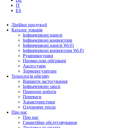
DE
IT
ES
Лінійки продукції
Каталог товарів
Інфрачервоні панелі
Інфрачервоні конвектори
Інфрачервоні панелі Wi-Fi
Інфрачервоні конвектори Wi-Fi
Рушникосушки
Промислові обігрівачі
Аксессуари
Терморегулятори
Технологія обігріву
Варіанти застосування
Інфрачервоні хвилі
Принцип роботи
Переваги
Характеристики
Оздоровче тепло
Про нас
Про нас
Гарантійне обслуговування
Доставка та оплата