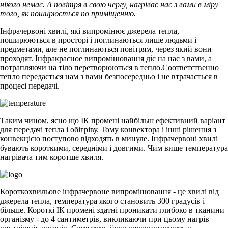
нікого немає. А повітря в свою чергу, нагріває нас з вами в міру
того, як поширюється по приміщенню.
Інфрачервоні хвилі, які випромінює джерела тепла,
поширюються в просторі і поглинаються лише людьми і
предметами, але не поглинаються повітрям, через який вони
проходят. Інфракрасное випромінювання діє на нас з вами, а
потрапляючи на тіло перетворюються в тепло.Соответственно
тепло передається нам з вами безпосередньо і не втрачається в
процесі передачі.
Таким чином, ясно що ІК промені найбільш ефективний варіант
для передачі тепла і обігріву. Тому конвектора і інші рішення з
конвекцією поступово відходять в минуле. Інфрачервоні хвилі
бувають короткими, середніми і довгими. Чим вище температура
нагрівача тим коротше хвиля.
Короткохвильове інфрачервоне випромінювання - це хвилі від
джерела тепла, температура якого становить 300 градусів і
більше. Короткі ІК промені здатні проникати глибоко в тканини
організму - до 4 сантиметрів, викликаючи при цьому нагрів