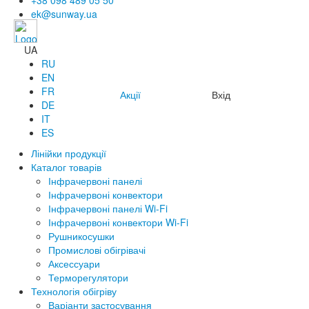
+38 098 489 05 50
ek@sunway.ua
UA
RU
EN
FR
Акції
Вхід
DE
IT
ES
Лінійки продукції
Каталог товарів
Інфрачервоні панелі
Інфрачервоні конвектори
Інфрачервоні панелі Wi-Fi
Інфрачервоні конвектори Wi-Fi
Рушникосушки
Промислові обігрівачі
Аксессуари
Терморегулятори
Технологія обігріву
Варіанти застосування