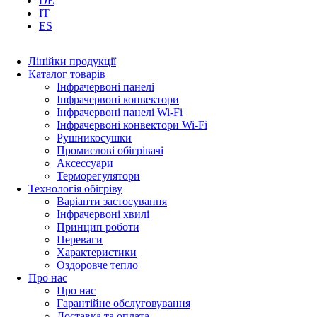
DE
IT
ES
Лінійки продукції
Каталог товарів
Інфрачервоні панелі
Інфрачервоні конвектори
Інфрачервоні панелі Wi-Fi
Інфрачервоні конвектори Wi-Fi
Рушникосушки
Промислові обігрівачі
Аксессуари
Терморегулятори
Технологія обігріву
Варіанти застосування
Інфрачервоні хвилі
Принцип роботи
Переваги
Характеристики
Оздоровче тепло
Про нас
Про нас
Гарантійне обслуговування
Доставка та оплата