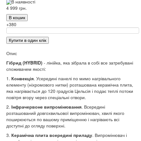
В наявності
4 999 грн.
В кошик
+380
Купити в один клік
Опис
Гібрид (HYBRID)
- лінійка, яка зібрала в собі все затребувані
споживачем якості:
1.
Конвекція
. Усередині панелі по мимо нагрівального
елементу (ніхромового нитки) розташована керамічна плита,
яка нагрівається до 120 градусів Цельсія і подає теплі потоки
повітря вгору через спеціальні отвори.
2.
Інфрачервоне випромінювання
. Всередині
розташований довгохвильової випромінювач, хвилі якого
поширюються по вашому приміщенню і нагрівають всі
доступні до огляду поверхні.
3.
Керамічна плита всередині приладу
. Випромінювач і