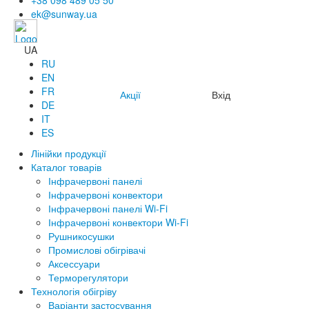
+38 098 489 05 50
ek@sunway.ua
UA
RU
EN
FR
Акції
Вхід
DE
IT
ES
Лінійки продукції
Каталог товарів
Інфрачервоні панелі
Інфрачервоні конвектори
Інфрачервоні панелі Wi-Fi
Інфрачервоні конвектори Wi-Fi
Рушникосушки
Промислові обігрівачі
Аксессуари
Терморегулятори
Технологія обігріву
Варіанти застосування