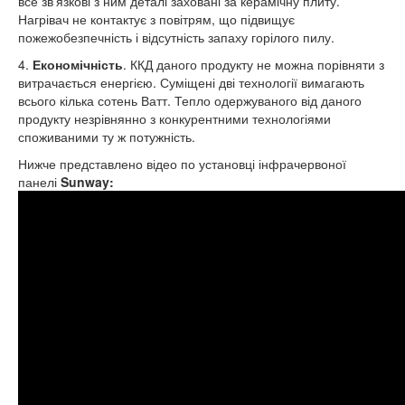
все зв'язкові з ним деталі заховані за керамічну плиту.
Нагрівач не контактує з повітрям, що підвищує
пожежобезпечність і відсутність запаху горілого пилу.
4.
Економічність
. ККД даного продукту не можна порівняти з
витрачається енергією. Суміщені дві технології вимагають
всього кілька сотень Ватт. Тепло одержуваного від даного
продукту незрівнянно з конкурентними технологіями
споживаними ту ж потужність.
Нижче представлено відео по установці інфрачервоної
панелі
Sunway: