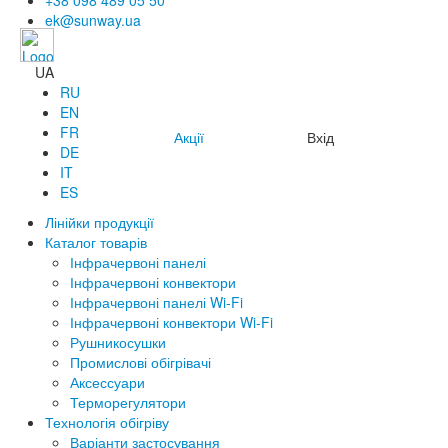
+38 098 489 05 50
ek@sunway.ua
UA
RU
EN
FR
Акції
Вхід
DE
IT
ES
Лінійки продукції
Каталог товарів
Інфрачервоні панелі
Інфрачервоні конвектори
Інфрачервоні панелі Wi-Fi
Інфрачервоні конвектори Wi-Fi
Рушникосушки
Промислові обігрівачі
Аксессуари
Терморегулятори
Технологія обігріву
Варіанти застосування