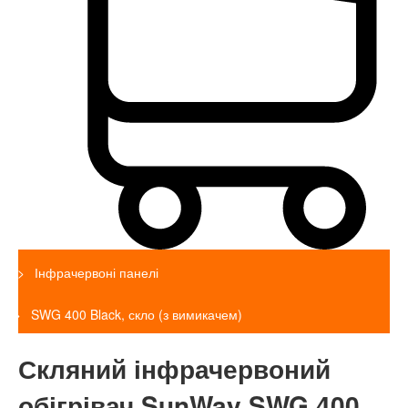
Інфрачервоні панелі
SWG 400 Black, скло (з вимикачем)
Скляний інфрачервоний
обігрівач SunWay SWG 400