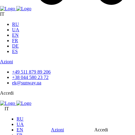
IT
RU
UA
EN
FR
DE
ES
Azioni
+49 511 879 89 206
+38 044 580 23 72
ek@sunway.ua
Accedi
IT
RU
UA
EN
Azioni
Accedi