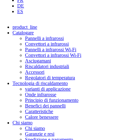
FR
DE
ES
product_line
Catalogare
Pannelli a infrarossi
Convettori a infrarossi
Pannelli a infrarossi Wi-Fi
Convettori a infrarossi Wi-Fi
Asciugamani
Riscaldatori industriali
Accessori
Regolatori di temperatura
Tecnologia di riscaldamento
varianti di applicazione
Onde infrarosse
Principio di funzionamento
Benefici dei pannelli
Caratteristiche
Calore benessere
Chi siamo
Chi siamo
Garanzie e resi
Spedizione e pagamento