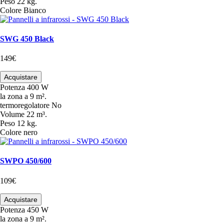
Peso
22 kg.
Colore
Bianco
SWG 450 Black
149€
Acquistare
Potenza
400 W
la zona
a 9 m².
termoregolatore
No
Volume
22 m³.
Peso
12 kg.
Colore
nero
SWPO 450/600
109€
Acquistare
Potenza
450 W
la zona
a 9 m².