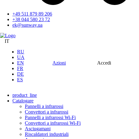
+49 511 879 89 206
+38 044 580 23 72
ek@sunway.ua
IT
RU
UA
EN
Azioni
Accedi
FR
DE
ES
product_line
Catalogare
Pannelli a infrarossi
Convettori a infrarossi
Pannelli a infrarossi Wi-Fi
Convettori a infrarossi Wi-Fi
Asciugamani
Riscaldatori industriali