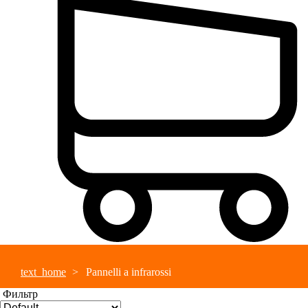
text_home
Pannelli a infrarossi
Фильтр