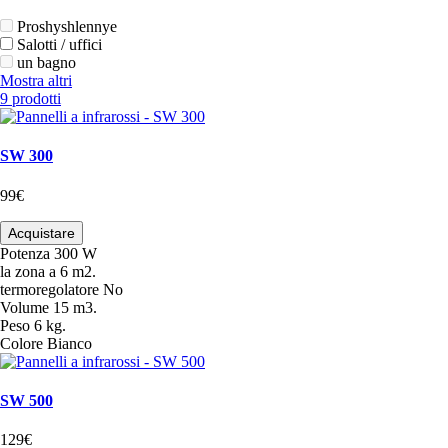
Proshyshlennye
Salotti / uffici
un bagno
Mostra altri
9 prodotti
SW 300
99€
Acquistare
Potenza
300 W
la zona
a 6 m2.
termoregolatore
No
Volume
15 m3.
Peso
6 kg.
Colore
Bianco
SW 500
129€