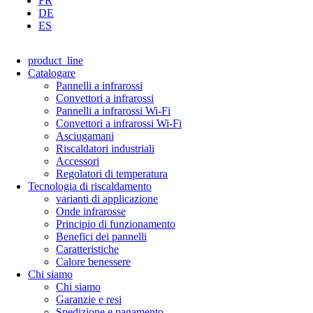
FR
DE
ES
product_line
Catalogare
Pannelli a infrarossi
Convettori a infrarossi
Pannelli a infrarossi Wi-Fi
Convettori a infrarossi Wi-Fi
Asciugamani
Riscaldatori industriali
Accessori
Regolatori di temperatura
Tecnologia di riscaldamento
varianti di applicazione
Onde infrarosse
Principio di funzionamento
Benefici dei pannelli
Caratteristiche
Calore benessere
Chi siamo
Chi siamo
Garanzie e resi
Spedizione e pagamento