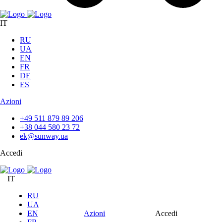
IT
RU
UA
EN
FR
DE
ES
Azioni
+49 511 879 89 206
+38 044 580 23 72
ek@sunway.ua
Accedi
IT
RU
UA
EN
Azioni
Accedi