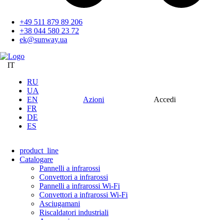
+49 511 879 89 206
+38 044 580 23 72
ek@sunway.ua
IT
RU
UA
EN
Azioni
Accedi
FR
DE
ES
product_line
Catalogare
Pannelli a infrarossi
Convettori a infrarossi
Pannelli a infrarossi Wi-Fi
Convettori a infrarossi Wi-Fi
Asciugamani
Riscaldatori industriali