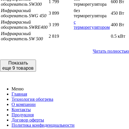
1 799
600 Вт
обогреватель SW300
терморегулятора
Инфракрасный
без
3 899
450 Вт
обогреватель
SWG 450
терморегулятора
Инфракрасный
с
3 199
400 Вт
обогреватель
SWRE400
терморегулятором
Инфракрасный
2 819
0.5 кВт
обогреватель SW 500
Инфракрасный
3 179
0,75 кВт
обогреватель SW 750
Читать полностью
Инфракрасный
обогреватель SWRE
4 379
700 Вт
Показать
700
еще 9 товаров
Инфракрасный
обогреватель SWRE
4 949
1000 Вт
1000
Меню
Главная
Технология обогрева
Часто задаваемые вопросы про инфракрасные
О компании
обогреватели
Контакты
Продукция
Договор оферты
✔️ Какие Инфракрасные обогреватели самые
Политика конфиденциальности
дешевые?