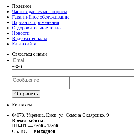
Полезное
Часто задаваемые вопросы
✔️ Какие Инфракрасные обогреватели самые
Гарантийное обслуживание
популярные для ванной комнаты?
Варианты применения
Оздоровительное тепло
Новости
✔️ Какие ИК обогреватели для ванной актуальны?
Видеоматериалы
Карта сайта
✔️ Какие Инфракрасные панели относятся к премиум
Связаться с нами
сегменту?
+380
Отправить
Контакты
04073, Украина, Киев, ул. Семена Скляренко, 9
Время работы
:
ПН-ПТ ―
9:00 - 18:00
СБ, ВС ―
выходной