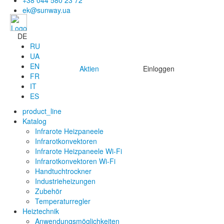
+38 044 580 23 72
ek@sunway.ua
DE
RU
UA
EN
Aktien
Einloggen
FR
IT
ES
product_line
Katalog
Infrarote Heizpaneele
Infrarotkonvektoren
Infrarote Heizpaneele Wi-Fi
Infrarotkonvektoren Wi-Fi
Handtuchtrockner
Industrieheizungen
Zubehör
Temperaturregler
Heiztechnik
Anwendungsmöglichkeiten