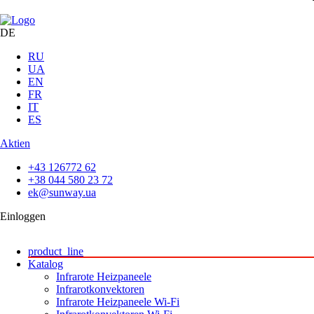
DE
RU
UA
EN
FR
IT
ES
Aktien
+43 126772 62
+38 044 580 23 72
ek@sunway.ua
Einloggen
product_line
Katalog
Infrarote Heizpaneele
Infrarotkonvektoren
Infrarote Heizpaneele Wi-Fi