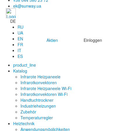
+38 044 580 23 72
ek@sunway.ua
DE
RU
UA
EN
Aktien
Einloggen
FR
IT
ES
product_line
Katalog
Infrarote Heizpaneele
Infrarotkonvektoren
Infrarote Heizpaneele Wi-Fi
Infrarotkonvektoren Wi-Fi
Handtuchtrockner
Industrieheizungen
Zubehör
Temperaturregler
Heiztechnik
Anwendungsmöglichkeiten